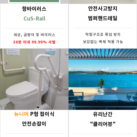
안전사고방지
항바이러스
범퍼핸드레일
CuS-Rail
막힘구조로 묶임 방지
세균, 곰팡이 및 바이러스
30분 이내 99.99% 사멸
보강없는 벽체 적용 가능
뉴니어
P형 접이식
유리난간
안전손잡이
"클리어뷰"