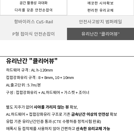
공간 활용성 극대화
깨끗한 시야확보
다리를 갖춘 안전손잡이
편리한 유리교체
항바이러스 CuS-Rail
안전사고방지 범퍼레일
P형 접이식 안전손잡이
유리난간 "클리어뷰"
유리난간 "클리어뷰"
하드웨어 규격 : AL h-120mm
접합강화유리 규격 : 8 + 8mm, 10 + 10mm
AL출고단위 : 5.7m/본
구성 : 접합강화유리 + AL하드웨어 + 가스켓 + 조이너
별도 지주가 없어
시야를 가리지 않는 뷰
확보,
AL하드웨어 + 접합강화유리 구조로 기존
금속난간 이상의 안전성
확보
유럽 기준 유리난간인증 통과 (CTE 수평하중 정적시험 완료)
에폭시 등 접착제를 사용하지 않아 간편하고
신속한 유리교체 가능