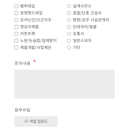
범퍼레일
설계사무소
원형핸드레일
종합/단종 건설사
유리난간/난간지주
병원/공무 시설관계자
영유아제품
인테리어/철물
커튼트랙
유통사
노본/논슬립/걸레받이
일반소비자
제품개발/사업제안
기타
문의내용
첨부파일
파일 업로드