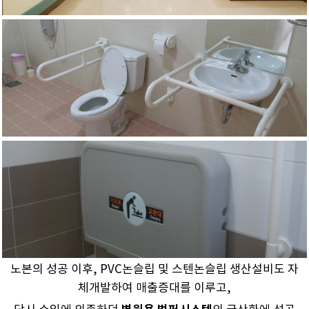
노본의 성공 이후, PVC논슬립 및 스텐논슬립 생산설비도 자
체개발하여 매출증대를 이루고,