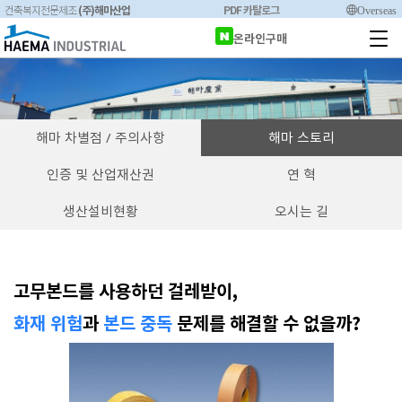
(주)해마산업
PDF 카탈로그
Overseas
건축복지전문제조
온라인구매
해마 차별점 / 주의사항
해마 스토리
인증 및 산업재산권
연 혁
생산설비현황
오시는 길
고무본드를 사용하던 걸레받이,
화재 위험
과
본드 중독
문제를 해결할 수 없을까?