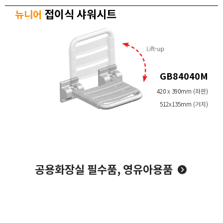
접이식 샤워시트
뉴니어
GB84040M
420 x 390mm (좌판)
512x135mm (거치)
공용화장실 필수품, 영유아용품