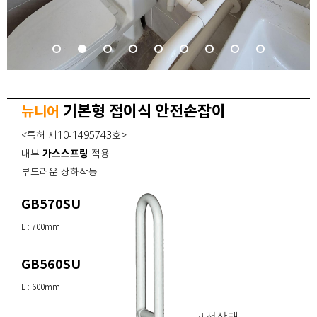
기본형 접이식 안전손잡이
뉴니어
<특허 제10-1495743호>
내부
가스스프링
적용
부드러운 상하작동
GB570SU
L : 700mm
GB560SU
L : 600mm