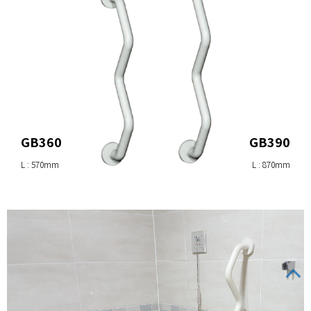
GB360
GB390
L : 570mm
L : 870mm