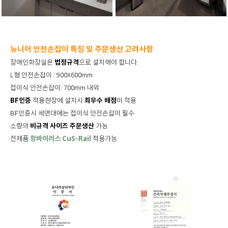
뉴니어 안전손잡이 특징 및 주문생산 고려사항
법정규격
장애인화장실은
으로 설치해야 합니다.
L형 안전손잡이 : 900X600mm
접이식 안전손잡이: 700mm 내외
BF인증
최우수 배점
적용현장에 설치시
이 적용
BF인증시 세면대에는 접이식 안전손잡이 필수
비규격 사이즈 주문생산
소량의
가능
전제품
항바이러스 CuS-Rail
적용가능