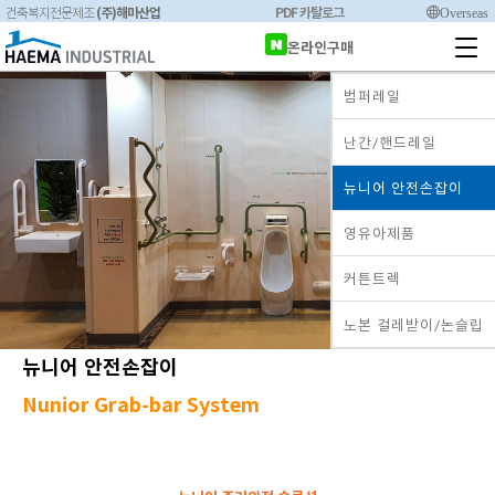
(주)해마산업
PDF 카탈로그
Overseas
건축복지전문제조
온라인구매
범퍼레일
난간/핸드레일
뉴니어 안전손잡이
영유아제품
커튼트렉
노본 걸레받이/논슬립
뉴니어
안전손잡이
Nunior Grab-bar System