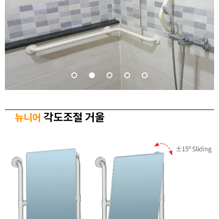
각도조절 거울
뉴니어