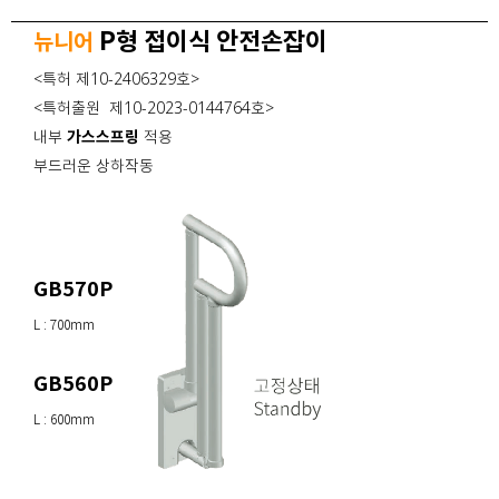
P형 접이식 안전손잡이
뉴니어
<특허 제10-2406329호>
<특허출원 제10-2023-0144764호>
내부
가스스프링
적용
부드러운 상하작동
GB570P
L : 700mm
GB560P
L : 600mm