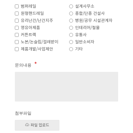
범퍼레일
설계사무소
원형핸드레일
종합/단종 건설사
유리난간/난간지주
병원/공무 시설관계자
영유아제품
인테리어/철물
커튼트랙
유통사
노본/논슬립/걸레받이
일반소비자
제품개발/사업제안
기타
문의내용
첨부파일
파일 업로드