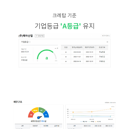
크레탑 기준
'A등급'
기업등급
유지
'무차입 경영'
낮은 부채율