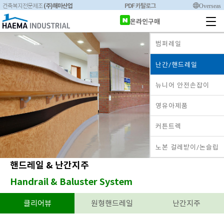
(주)해마산업
PDF 카탈로그
Overseas
건축복지전문제조
온라인구매
범퍼레일
난간/핸드레일
뉴니어 안전손잡이
영유아제품
커튼트렉
노본 걸레받이/논슬립
핸드레일 & 난간지주
Handrail & Baluster System
클리어뷰
원형핸드레일
난간지주